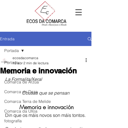
Entrada
Portada
ecosdacomarca
Portada
12 abr
2 min de lectura
Memoria e innovación
Xeral
La Formalita/Xeral
Comarca de Arzúa
Comarca de Deza
Cousas que se pensan
Comarca Terra de Melide
 Memoria e innovación
Comarca da Ulloa
Din que os máis novos son máis tontos.
fotografía