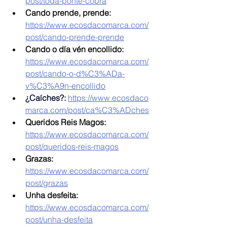
post/toda-ponte-cobra
Cando prende, prende: 
https://www.ecosdacomarca.com/
post/cando-prende-prende
Cando o día vén encollido: 
https://www.ecosdacomarca.com/
post/cando-o-d%C3%ADa-
v%C3%A9n-encollido
¿Caíches?:
https://www.ecosdaco
marca.com/post/ca%C3%ADches
Queridos Reis Magos: 
https://www.ecosdacomarca.com/
post/queridos-reis-magos
Grazas: 
https://www.ecosdacomarca.com/
post/grazas
Unha desfeita: 
https://www.ecosdacomarca.com/
post/unha-desfeita