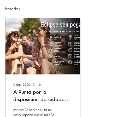
Entradas
6 ago 2026
∙
3
min
A Xunta pon a
disposición da cidadanía
unha predición
MeteoGalicia habilita un
meteorolóxica específica
novo espazo dixital na súa