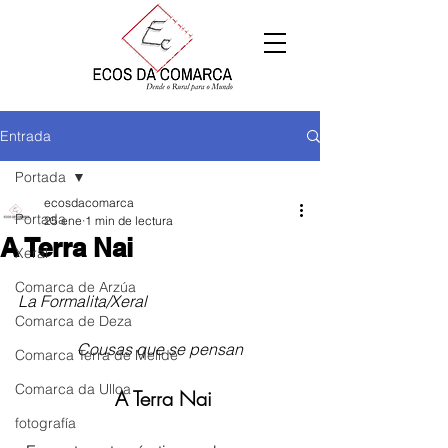
Entrada
Portada
ecosdacomarca
Portada
25 ene
1 min de lectura
A Terra Nai
Xeral
Comarca de Arzúa
La Formalita/Xeral
Comarca de Deza
Cousas que se pensan
Comarca Terra de Melide
Comarca da Ulloa
 A Terra Nai
fotografía