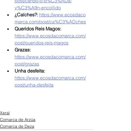
post/cando-o-d%C3%ADa-
v%C3%A9n-encollido
¿Caíches?:
https://www.ecosdaco
marca.com/post/ca%C3%ADches
Queridos Reis Magos: 
https://www.ecosdacomarca.com/
post/queridos-reis-magos
Grazas: 
https://www.ecosdacomarca.com/
post/grazas
Unha desfeita: 
https://www.ecosdacomarca.com/
post/unha-desfeita
Xeral
Comarca de Arzúa
Comarca de Deza