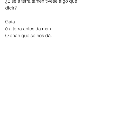
¿E se a terra tamén tivese algo que 
dicir?
Gaia
é a terra antes da man.
O chan que se nos dá.