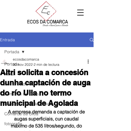
Entrada
Portada
ecosdacomarca
Portada
30 nov 2022
2 min de lectura
Altri solicita a concesión
Xeral
dunha captación de auga
Comarca de Arzúa
do río Ulla no termo
Comarca de Deza
municipal de Agolada
Comarca Terra de Melide
A empresa demanda a captación de 
Comarca da Ulloa
augas superficiais, cun caudal 
fotografía
máximo de 535 litros/segundo, do 