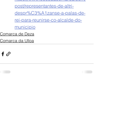
post/representantes-de-altri-
despr%C3%A1zanse-a-palas-de-
rei-para-reunirse-co-alcalde-do-
municipio
Comarca de Deza
Comarca da Ulloa
Ver todo
Entradas recientes