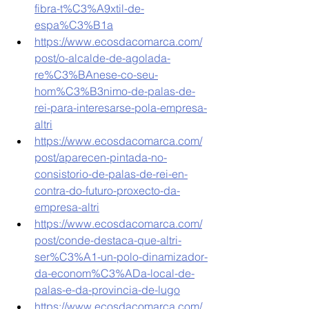
fibra-t%C3%A9xtil-de-
espa%C3%B1a
https://www.ecosdacomarca.com/
post/o-alcalde-de-agolada-
re%C3%BAnese-co-seu-
hom%C3%B3nimo-de-palas-de-
rei-para-interesarse-pola-empresa-
altri
https://www.ecosdacomarca.com/
post/aparecen-pintada-no-
consistorio-de-palas-de-rei-en-
contra-do-futuro-proxecto-da-
empresa-altri
https://www.ecosdacomarca.com/
post/conde-destaca-que-altri-
ser%C3%A1-un-polo-dinamizador-
da-econom%C3%ADa-local-de-
palas-e-da-provincia-de-lugo
https://www.ecosdacomarca.com/