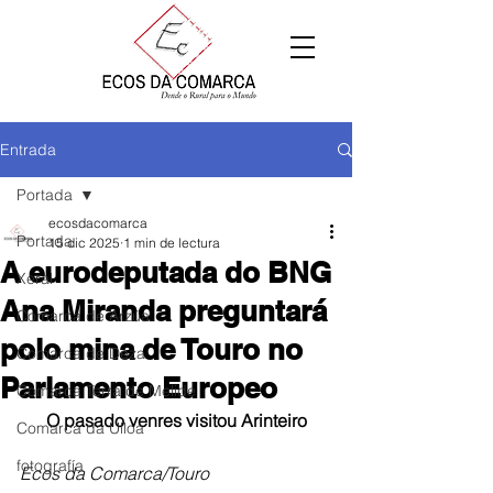
Entrada
Portada
ecosdacomarca
Portada
15 dic 2025
1 min de lectura
A eurodeputada do BNG
Xeral
Ana Miranda preguntará
Comarca de Arzúa
polo mina de Touro no
Comarca de Deza
Parlamento Europeo
Comarca Terra de Melide
O pasado venres visitou Arinteiro
Comarca da Ulloa
fotografía
Ecos da Comarca/Touro