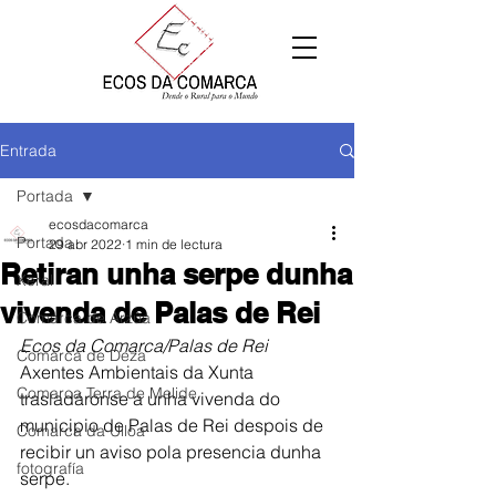
Entrada
Portada
ecosdacomarca
Portada
29 abr 2022
1 min de lectura
Retiran unha serpe dunha
Xeral
vivenda de Palas de Rei
Comarca de Arzúa
Ecos da Comarca/Palas de Rei
Comarca de Deza
Axentes Ambientais da Xunta 
Comarca Terra de Melide
trasladáronse a unha vivenda do 
municipio de Palas de Rei despois de 
Comarca da Ulloa
recibir un aviso pola presencia dunha 
fotografía
serpe.