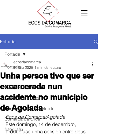
Entrada
Portada
ecosdacomarca
Portada
14 dic 2025
1 min de lectura
Unha persoa tivo que ser
Xeral
excarcerada nun
Comarca de Arzúa
accidente no municipio
Comarca de Deza
de Agolada
Comarca Terra de Melide
Ecos da Comarca/Agolada
Comarca da Ulloa
Este domingo, 14 de decembro, 
fotografía
produciuse unha colisión entre dous 