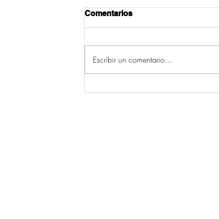
Comentarios
Escribir un comentario...
A Xunta pon a disposición
da cidadanía unha
predición meteorolóxica
específica para a eclipse
© 2026 por Ecos da Comarca.