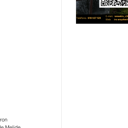
ron 
de Melide. 