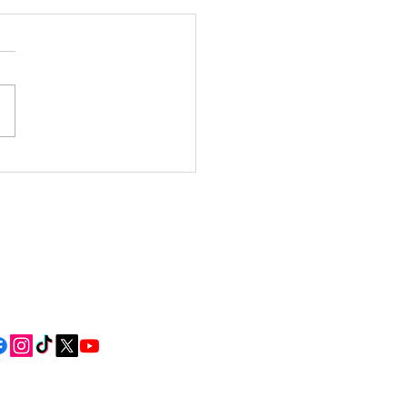
ñás en Nugallás xa
berto o prazo para
rse no obradoio do 8
osto