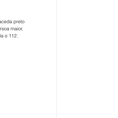
aceda preto 
rsoa maior, 
la o 112. 