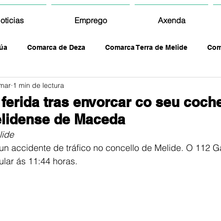
oticias
Emprego
Axenda
úa
Comarca de Deza
Comarca Terra de Melide
Com
mar
1 min de lectura
ferida tras envorcar co seu coch
elidense de Maceda
lide
un accidente de tráfico no concello de Melide. O 112 Gal
ular ás 11:44 horas. 