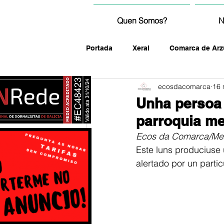
Quen Somos?
N
Portada
Xeral
Comarca de Arz
ecosdacomarca
16 
fotografía
Unha persoa 
parroquia m
Ecos da Comarca/Me
Este luns produciuse 
alertado por un partic