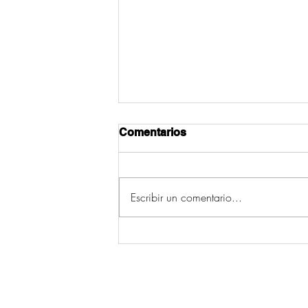
Comentarios
Escribir un comentario...
O parabrisas limpo custe o
custe