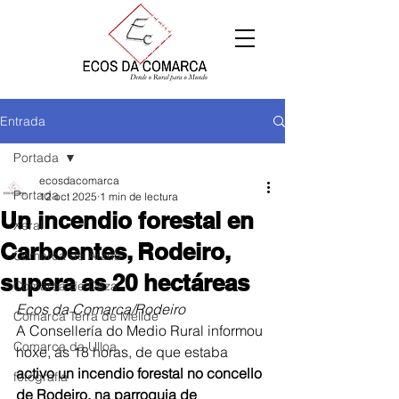
Entrada
Portada
ecosdacomarca
Portada
12 oct 2025
1 min de lectura
Un incendio forestal en
Xeral
Carboentes, Rodeiro,
Comarca de Arzúa
supera as 20 hectáreas
Comarca de Deza
Ecos da Comarca/Rodeiro
Comarca Terra de Melide
A Consellería do Medio Rural informou 
Comarca da Ulloa
hoxe, ás 18 horas, de que estaba 
activo un incendio forestal no concello 
fotografía
de Rodeiro, na parroquia de 