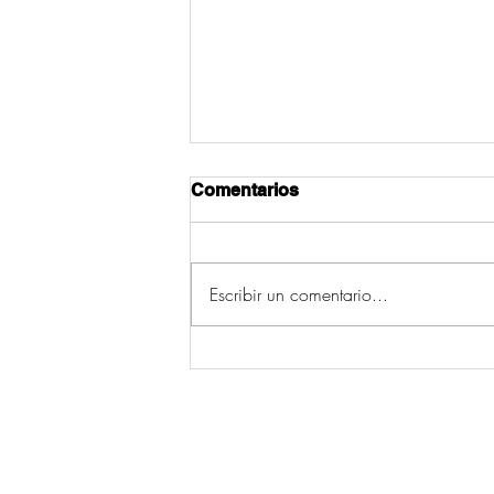
Comentarios
Escribir un comentario...
O parabrisas limpo custe o
custe