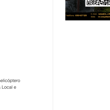
elicóptero 
 Local e 