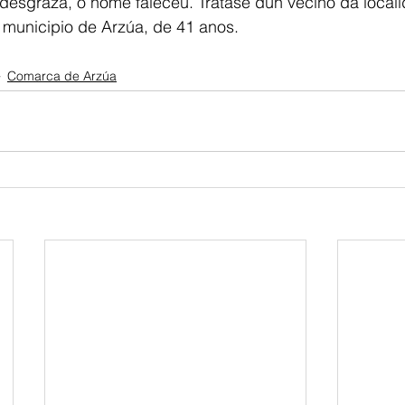
 desgraza, o home faleceu. Trátase dun veciño da local
 municipio de Arzúa, de 41 anos. 
Comarca de Arzúa