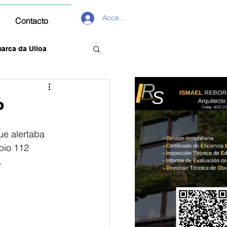
Acceder
Contacto
arca da Ulloa
o
ue alertaba 
pio 112 
. 