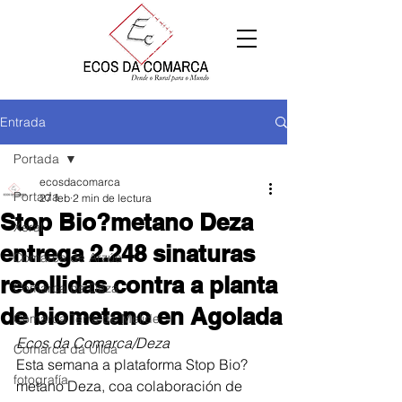
Entrada
Portada
ecosdacomarca
Portada
27 feb
2 min de lectura
Stop Bio?metano Deza
Xeral
entrega 2.248 sinaturas
Comarca de Arzúa
recollidas contra a planta
Comarca de Deza
de biometano en Agolada
Comarca Terra de Melide
Ecos da Comarca/Deza
Comarca da Ulloa
Esta semana a plataforma Stop Bio?
fotografía
metano Deza, coa colaboración de 