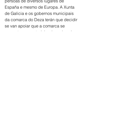
persoas de diversos lugares de 
España e mesmo de Europa. A Xunta 
de Galicia e os gobernos municipais 
da comarca do Deza terán que decidir 
se van apoiar que a comarca se 
converta nun vertedoiro despoboado 
ou que siga sendo unha terra atractiva 
para vivir", conclúe Stop Bio?metano 
Deza. 
Comarca de Deza
Ver todo
Entradas recientes