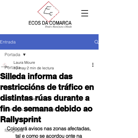
Entrada
Portada
Laura Moure
Portada
13 may
2 min de lectura
Silleda informa das
Xeral
restriccións de tráfico en
Comarca de Arzúa
distintas rúas durante a
Comarca de Deza
fin de semana debido ao
Comarca Terra de Melide
Rallysprint
Comarca da Ulloa
Colocará avisos nas zonas afectadas, 
fotografía
tal e como se acordou onte na 