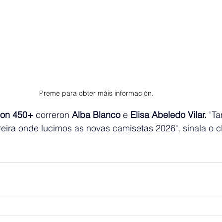
Preme para obter máis información.
 con 450+
 correron
 Alba Blanco
 e 
Elisa Abeledo Vilar. 
"T
rreira onde lucimos as novas camisetas 2026", sinala o c