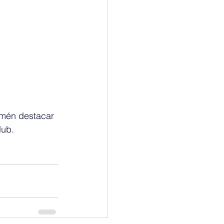
amén destacar 
lub. 