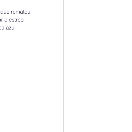
 que rematou 
r o estreo 
ea azul 