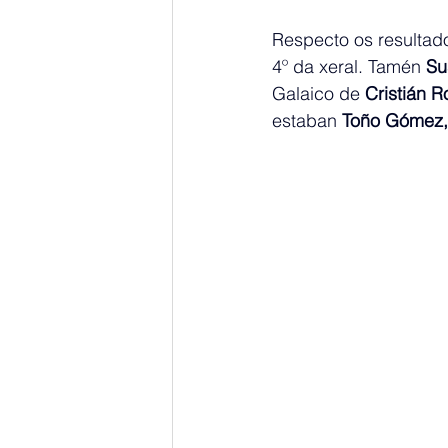
Respecto os resultad
4º da xeral. Tamén 
Su
Galaico de 
Cristián R
estaban 
Toño Gómez, 