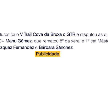
uros foi o 
V Trail Cova da Bruxa o GTR
 e disputou as di
0+ 
Manu Gómez
, que rematou 8º da xeral e 1º cat Mást
azquez Fernandez
 e 
Bárbara Sánchez
.
 Publicidade 