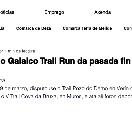
oticias
Emprego
Axenda
úa
Comarca de Deza
Comarca Terra de Melide
Com
br
1 min de lectura
o Galaico Trail Run da pasada fin
za
 de marzo, disputouse o Trail Pozo do Demo en Verín 
 o 
V Trail Cova da Bruxa, en Muros, 
e ata alí foron depor