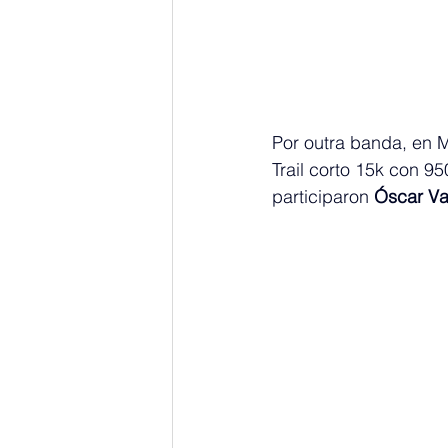
Por outra banda, en M
Trail corto 15k con 95
participaron 
Óscar V