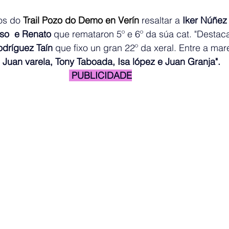
os do 
Trail Pozo do Demo en Verín 
resaltar a 
Iker Núñez
so  e Renato 
que remataron 5º e 6º da súa cat. "Destaca
odríguez Taín 
que fixo un gran 22º da xeral. Entre a mar
Juan varela, Tony Taboada, Isa lópez e Juan Granja". 
 PUBLICIDADE