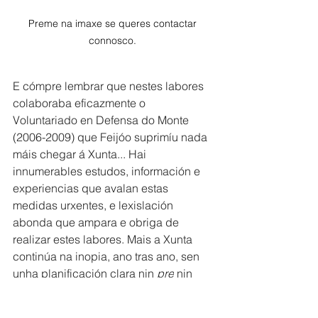
Preme na imaxe se queres contactar 
connosco. 
E cómpre lembrar que nestes labores 
colaboraba eficazmente o 
Voluntariado en Defensa do Monte 
(2006-2009) que Feijóo suprimíu nada 
máis chegar á Xunta... Hai 
innumerables estudos, información e 
experiencias que avalan estas 
medidas urxentes, e lexislación 
abonda que ampara e obriga de 
realizar estes labores. Mais a Xunta 
continúa na inopia, ano tras ano, sen 
unha planificación clara nin 
pre
 nin 
post
 incendio, e o que é pior, sen 
intención aparente de 