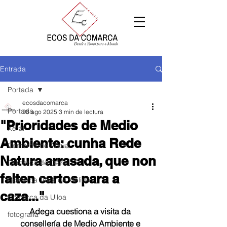
Entrada
Portada
ecosdacomarca
Portada
28 ago 2025
3 min de lectura
"Prioridades de Medio
Xeral
Ambiente: cunha Rede
Comarca de Arzúa
Natura arrasada, que non
Comarca de Deza
falten cartos para a
Comarca Terra de Melide
caza..."
Comarca da Ulloa
Adega cuestiona a visita da 
fotografía
consellería de Medio Ambiente e 