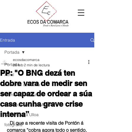
Entrada
Portada
ecosdacomarca
Portada
26 feb
2 min de lectura
PP: "O BNG dezá ten
Xeral
dobre vara de medir sen
Comarca de Arzúa
ser capaz de ordear a súa
Comarca de Deza
casa cunha grave crise
Comarca Terra de Melide
interna”
Comarca da Ulloa
Di que a recente visita de Pontón á 
fotografía
comarca “cobra agora todo o sentido, 