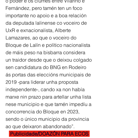
o poder e os ciumes entre Vilariño e 
Fernández, pero tamén ten un foco 
importante no apoio e a boa relación 
da deputada lalinense co voceiro de 
UxR e exnacionalista, Alberte 
Lamazares, ao que o voceiro do 
Bloque de Lalín e político nacionalista 
de máis peso na bisbarra considera 
un traidor desde que o deixou colgado 
sen candidatura do BNG en Rodeiro 
ás portas das eleccións municipais de 
2019 -para liderar unha proposta 
independente-, cando xa non había 
marxe nin prazo para artellar unha lista 
nese municipio e que tamén impedíu a 
concorrencia do Bloque en 2023, 
sendo o único municipio da provincia 
ao que deixaron abandonado”.
 Publicidade/DOAZÓN PARA ECOS 