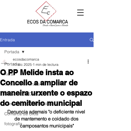
Entrada
Portada
ecosdacomarca
Portada
11 dic 2025
1 min de lectura
O PP Melide insta ao
Xeral
Concello a ampliar de
Comarca de Arzúa
maneira urxente o espazo
Comarca de Deza
do cemiterio municipal
Comarca Terra de Melide
Denuncia ademais "o deficiente nivel 
Comarca da Ulloa
de mantemento e coidado dos 
fotografía
camposantos municipais"