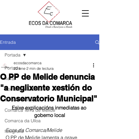
Entrada
Portada
ecosdacomarca
Portada
22 ene
2 min de lectura
O PP de Melide denuncia
Xeral
"a neglixente xestión do
Comarca de Arzúa
Conservatorio Municipal"
Comarca de Deza
Esixe explicacións inmediatas ao 
Comarca Terra de Melide
goberno local
Comarca da Ulloa
Ecos da Comarca/Melide
fotografía
O PP de Melide lamenta a grave 