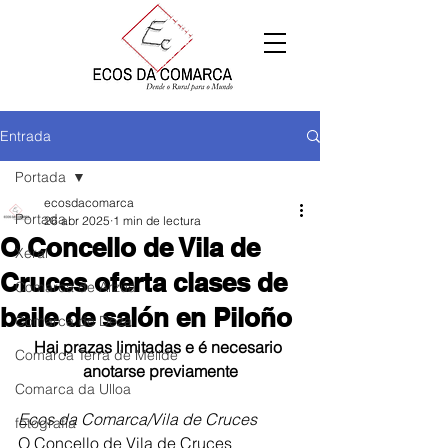
Entrada
Portada
ecosdacomarca
Portada
26 abr 2025
1 min de lectura
O Concello de Vila de
Xeral
Cruces oferta clases de
Comarca de Arzúa
baile de salón en Piloño
Comarca de Deza
Hai prazas limitadas e é necesario 
Comarca Terra de Melide
anotarse previamente
Comarca da Ulloa
Ecos da Comarca/Vila de Cruces
fotografía
O Concello de Vila de Cruces 