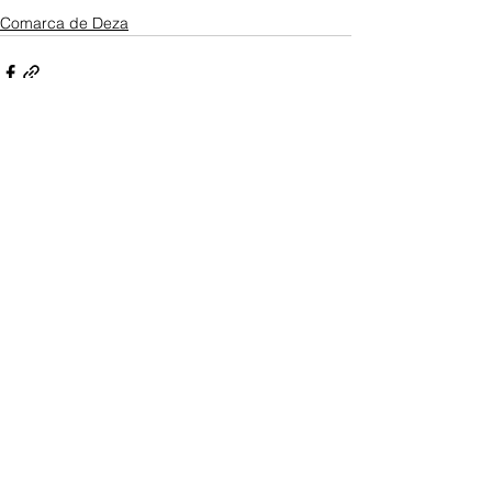
Comarca de Deza
Ver todo
Entradas recientes