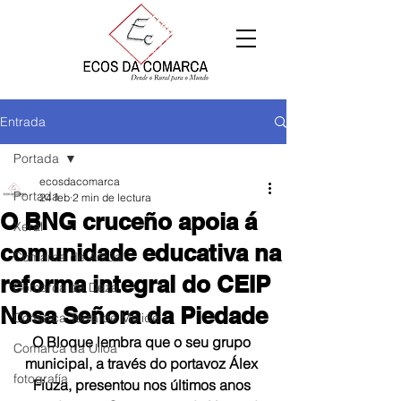
Entrada
Portada
ecosdacomarca
Portada
24 feb
2 min de lectura
O BNG cruceño apoia á
Xeral
comunidade educativa na
Comarca de Arzúa
reforma integral do CEIP
Comarca de Deza
Nosa Señora da Piedade
Comarca Terra de Melide
O Bloque lembra que o seu grupo 
Comarca da Ulloa
municipal, a través do portavoz Álex 
fotografía
Fiuza, presentou nos últimos anos 