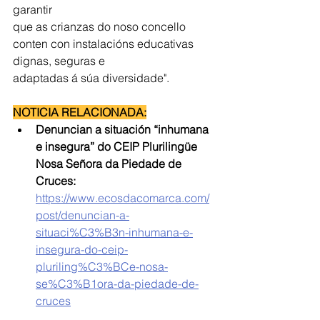
garantir
que as crianzas do noso concello 
conten con instalacións educativas 
dignas, seguras e
adaptadas á súa diversidade". 
NOTICIA RELACIONADA:
Denuncian a situación “inhumana 
e insegura” do CEIP Plurilingüe 
Nosa Señora da Piedade de 
Cruces: 
https://www.ecosdacomarca.com/
post/denuncian-a-
situaci%C3%B3n-inhumana-e-
insegura-do-ceip-
pluriling%C3%BCe-nosa-
se%C3%B1ora-da-piedade-de-
cruces