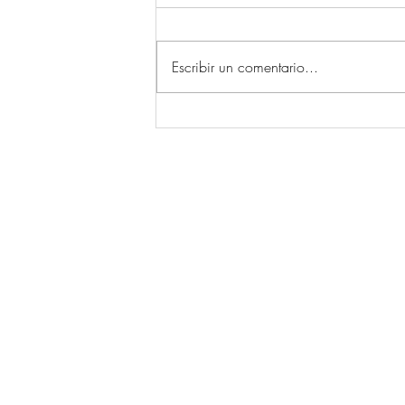
Escribir un comentario...
Camanzo mantén viva a
tradición das alfombras do
Corpus grazas ao traballo
dun grupo de mulleres
© 2026 por Ecos da Comarca.