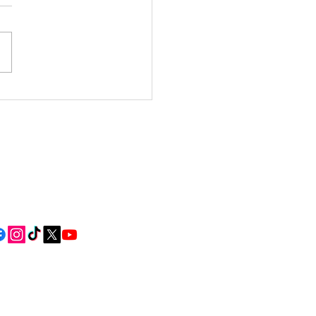
da Verbena 2026:
lta algunhas das
s dos vindeiros días