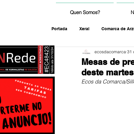
Quen Somos?
N
Portada
Xeral
Comarca de Arz
ecosdacomarca
31 
fotografía
Mesas de pre
deste martes
Ecos da Comarca/Sil