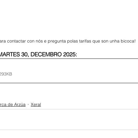
ra contactar con nós e pregunta polas tarifas que son unha bicoca! 
MARTES 30, DECEMBRO 2025:
 293KB
ca de Arzúa
Xeral