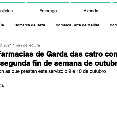
oticias
Emprego
Axenda
úa
Comarca de Deza
Comarca Terra de Melide
Com
ct 2021
1 min de lectura
Farmacias de Garda das catro co
 segunda fin de semana de outub
on as que prestan este servizo o 9 e 10 de outubro
al