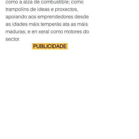
como a alza de combustible; como 
trampolíns de ideas e proxectos, 
apoiando aos emprendedores desde 
as idades máis temperás ata as máis 
maduras; e en xeral como motores do 
sector. 
 PUBLICIDADE 
Preme para obter máis información.
A actividade da Deputación dá 
traballo aos autónomos”, rematou o 
presidente da Deputación para animar 
aos emprendedores a facelo na 