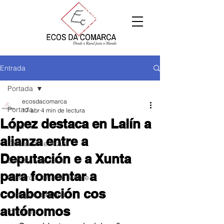
Entrada
Portada
ecosdacomarca
Portada
17 abr
4 min de lectura
López destaca en Lalín a
Xeral
alianza entre a
Comarca de Arzúa
Deputación e a Xunta
Comarca de Deza
para fomentar a
Comarca Terra de Melide
colaboración cos
Comarca da Ulloa
autónomos
fotografía