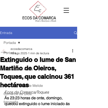
Entrada
Portada
ecosdacomarca
Portada
18 ago 2025
1 min de lectura
Extinguido o lume de San
Xeral
Martiño de Oleiros,
Comarca de Arzúa
Toques, que calcinou 361
Comarca de Deza
hectáreas
Comarca Terra de Melide
Ecos da Comarca/Toques
Comarca da Ulloa
Ás 23:23 horas de onte, domingo, 
fotografía
quedou extinguido o lume iniciado ás 