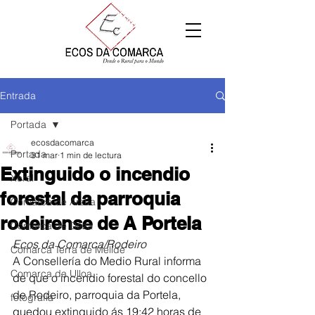
Entrada
Portada
ecosdacomarca
Portada
31 mar
1 min de lectura
Extinguido o incendio
Xeral
forestal da parroquia
Comarca de Arzúa
rodeirense de A Portela
Comarca de Deza
Ecos da Comarca/Rodeiro
Comarca Terra de Melide
A Consellería do Medio Rural informa 
Comarca da Ulloa
de que o incendio forestal do concello 
de Rodeiro, parroquia da Portela, 
fotografía
quedou extinguido ás 19:42 horas de 