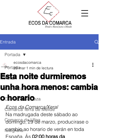
Entrada
Portada
ecosdacomarca
Portada
28 mar
1 min de lectura
Esta noite durmiremos
Xeral
unha hora menos: cambia
Comarca de Arzúa
o horario
Comarca de Deza
Ecos da Comarca/Xeral
Comarca Terra de Melide
Na madrugada deste sábado ao 
Comarca da Ulloa
domingo, 29 de marzo, producirase o 
cambio ao horario de verán en toda 
fotografía
España. Ás 
02:00 horas da 