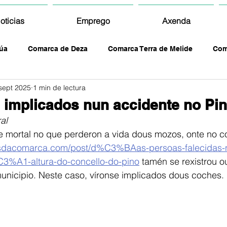
oticias
Emprego
Axenda
úa
Comarca de Deza
Comarca Terra de Melide
Com
sept 2025
1 min de lectura
implicados nun accidente no Pi
al
 mortal no que perderon a vida dous mozos, onte no co
osdacomarca.com/post/d%C3%BAas-persoas-falecidas-
C3%A1-altura-do-concello-do-pino
 tamén se rexistrou ou
unicipio. Neste caso, víronse implicados dous coches. 