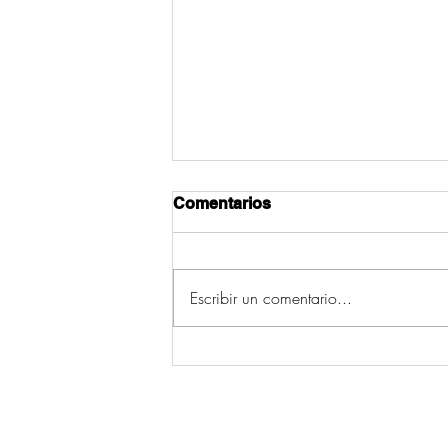
Comentarios
Escribir un comentario...
Os cinco concellos con
máis incendios da
provincia de Pontevedra
(2006-2015) están en Deza