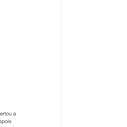
ertou a 
spois 