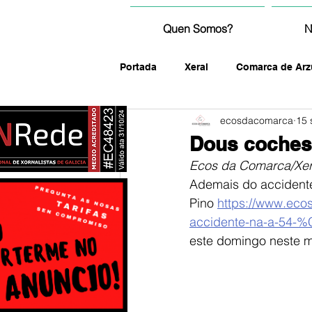
Quen Somos?
N
Portada
Xeral
Comarca de Arz
ecosdacomarca
15 
fotografía
Dous coches 
Ecos da Comarca/Xer
Ademais do accidente
Pino 
https://www.ec
accidente-na-a-54-%
este domingo neste m