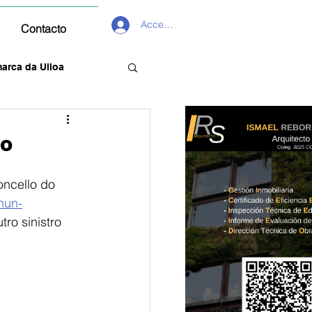
Acceder
Contacto
arca da Ulloa
no
ncello do 
nun-
tro sinistro 