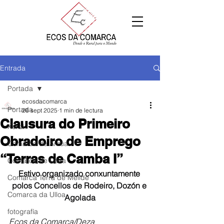
Entrada
Portada
ecosdacomarca
Portada
26 sept 2025
1 min de lectura
Clausura do Primeiro
Xeral
Obradoiro de Emprego
Comarca de Arzúa
“Terras de Camba I”
Comarca de Deza
Estivo 
organizado conxuntamente 
Comarca Terra de Melide
polos Concellos de Rodeiro, Dozón e 
Comarca da Ulloa
Agolada
fotografía
Ecos da Comarca/Deza