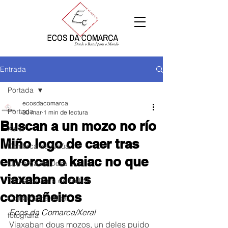
Entrada
Portada
ecosdacomarca
Portada
30 mar
1 min de lectura
Buscan a un mozo no río
Xeral
Miño logo de caer tras
Comarca de Arzúa
envorcar o kaiac no que
Comarca de Deza
viaxaban dous
Comarca Terra de Melide
compañeiros
Comarca da Ulloa
Ecos da Comarca/Xeral
fotografía
Viaxaban dous mozos, un deles puido 