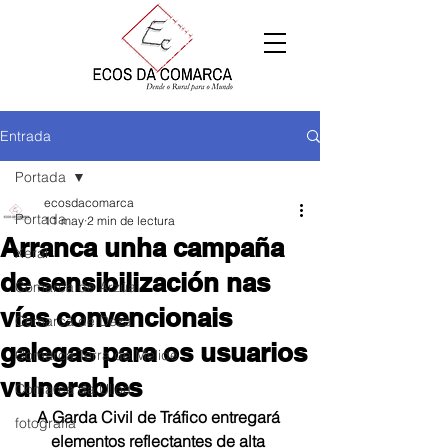
Entrada
Portada
ecosdacomarca
Portada
11 may
2 min de lectura
Arranca unha campaña
Xeral
de sensibilización nas
Comarca de Arzúa
vías convencionais
Comarca de Deza
galegas para os usuarios
Comarca Terra de Melide
vulnerables
Comarca da Ulloa
A Garda Civil de Tráfico entregará 
fotografía
elementos reflectantes de alta 