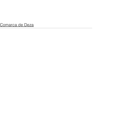
Comarca de Deza
Ver todo
Entradas recientes