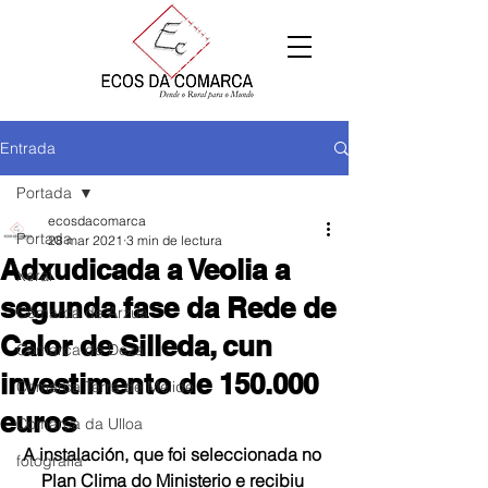
Entrada
Portada
ecosdacomarca
Portada
28 mar 2021
3 min de lectura
Adxudicada a Veolia a
Xeral
segunda fase da Rede de
Comarca de Arzúa
Calor de Silleda, cun
Comarca de Deza
investimento de 150.000
Comarca Terra de Melide
euros
Comarca da Ulloa
A instalación, que foi seleccionada no 
fotografía
Plan Clima do Ministerio e recibiu 