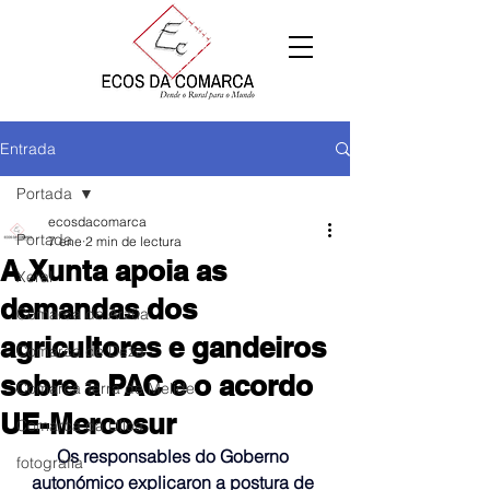
Entrada
Portada
ecosdacomarca
Portada
7 ene
2 min de lectura
A Xunta apoia as
Xeral
demandas dos
Comarca de Arzúa
agricultores e gandeiros
Comarca de Deza
sobre a PAC e o acordo
Comarca Terra de Melide
UE-Mercosur
Comarca da Ulloa
Os responsables do Goberno 
fotografía
autonómico explicaron a postura de 