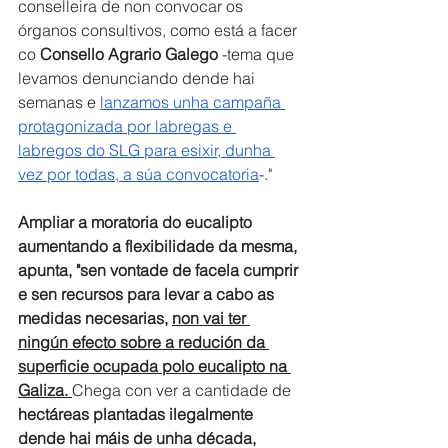
conselleira de non convocar os 
órganos consultivos, como está a facer 
co 
Consello Agrario Galego
 -tema que 
levamos denunciando dende hai 
semanas e 
lanzamos unha campaña 
protagonizada por labregas e 
labregos do SLG para esixir, dunha 
vez por todas, a súa convocatoria
-."
Ampliar a moratoria do eucalipto 
aumentando a flexibilidade da mesma, 
apunta, "sen vontade de facela cumprir 
e sen recursos para levar a cabo as 
medidas necesarias, 
non vai ter 
ningún efecto sobre a redución da 
superficie ocupada polo eucalipto na 
Galiza.
Chega
con ver a cantidade de 
hectáreas plantadas ilegalmente 
dende hai máis de unha década, 