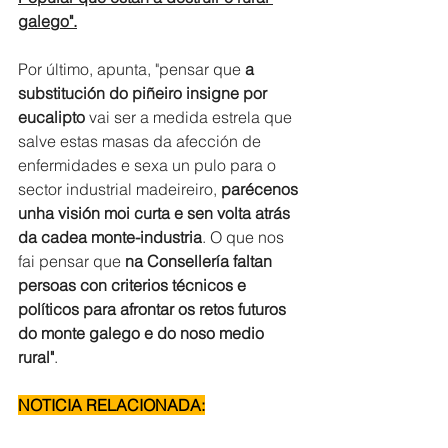
galego".
Por último, apunta, "pensar que 
a 
substitución do piñeiro insigne por 
eucalipto
 vai ser a medida estrela que 
salve estas masas da afección de 
enfermidades e sexa un pulo para o 
sector industrial madeireiro, 
parécenos 
unha visión moi curta e sen volta atrás 
da cadea monte-industria
. O que nos 
fai pensar que 
na Consellería faltan 
persoas con criterios técnicos e 
políticos para afrontar os retos futuros 
do monte galego e do noso medio 
rural"
.
NOTICIA RELACIONADA:
A Xunta amplía ata 2030 a 