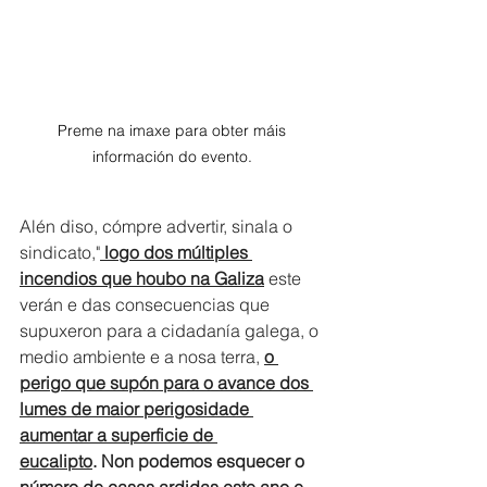
Preme na imaxe para obter máis 
información do evento. 
Alén diso, cómpre advertir, sinala o 
sindicato,"
 logo dos múltiples 
incendios que houbo na Galiza
 este 
verán e das consecuencias que 
supuxeron para a cidadanía galega, o 
medio ambiente e a nosa terra, 
o 
perigo que supón para o avance dos 
lumes de maior perigosidade 
aumentar a superficie de 
eucalipto
.
Non podemos esquecer o 
número de casas ardidas este ano e 