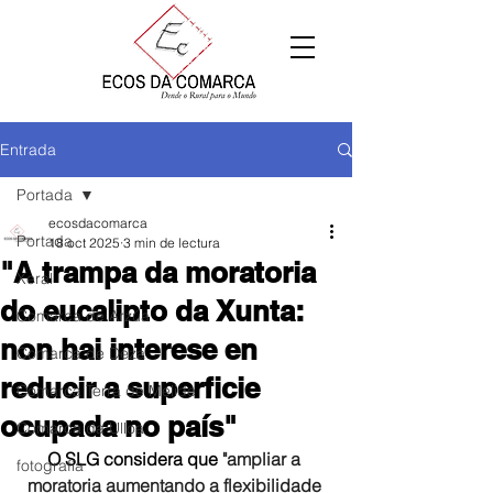
Entrada
Portada
ecosdacomarca
Portada
18 oct 2025
3 min de lectura
"A trampa da moratoria
Xeral
do eucalipto da Xunta:
Comarca de Arzúa
non hai interese en
Comarca de Deza
reducir a superficie
Comarca Terra de Melide
ocupada no país"
Comarca da Ulloa
O SLG considera que 
"ampliar a 
fotografía
moratoria aumentando a flexibilidade 