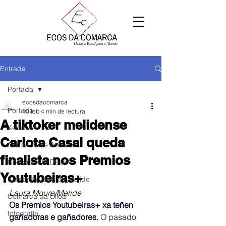
Entrada
Portada
ecosdacomarca
Portada
10 feb
4 min de lectura
A tiktoker melidense
Xeral
Carlota Casal queda
Comarca de Arzúa
finalista nos Premios
Comarca de Deza
Youtubeiras+
Comarca Terra de Melide
Laura Moure/Melide
Comarca da Ulloa
Os Premios Youtubeiras+ xa teñen 
fotografía
gañadoras e gañadores.
 O pasado 