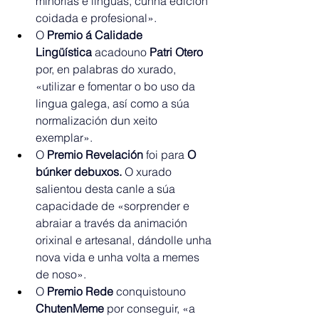
minorías e linguas, cunha edición 
coidada e profesional».
O 
Premio á Calidade 
Lingüística
 acadouno 
Patri Otero 
por, en palabras do xurado, 
«utilizar e fomentar o bo uso da 
lingua galega, así como a súa 
normalización dun xeito 
exemplar».
O 
Premio Revelación
 foi para 
O 
búnker debuxos.
 O xurado 
salientou desta canle a súa 
capacidade de «sorprender e 
abraiar a través da animación 
orixinal e artesanal, dándolle unha 
nova vida e unha volta a memes 
de noso».
O 
Premio Rede
 conquistouno 
ChutenMeme 
por conseguir, «a 