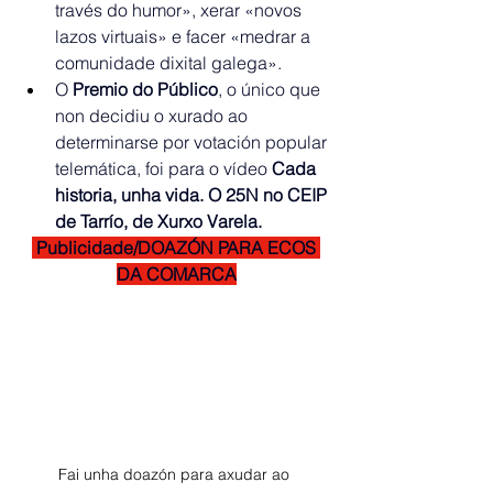
través do humor», xerar «novos 
lazos virtuais» e facer «medrar a 
comunidade dixital galega».
O 
Premio do Público
, o único que 
non decidiu o xurado ao 
determinarse por votación popular 
telemática, foi para o vídeo 
Cada 
historia, unha vida. O 25N no CEIP 
de Tarrío, de Xurxo Varela.
 Publicidade/DOAZÓN PARA ECOS 
DA COMARCA
Fai unha doazón para axudar ao 