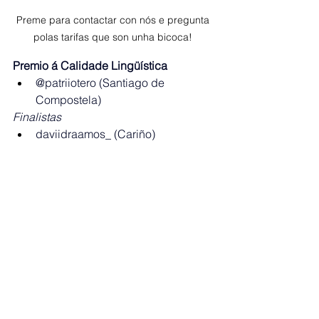
Preme para contactar con nós e pregunta 
polas tarifas que son unha bicoca! 
Premio á Calidade Lingüística
@patriiotero (Santiago de 
Compostela)
Finalistas
daviidraamos_ (Cariño)
@diegoauxx (Vigo)
LongaLingua (Santiago de 
Compostela)
Premio Revelación
O búnker debuxos (Ferrol)
Finalistas
@langrans_ (Ourense)
Mareando o xogo (Malpica de 
Bergantiños, Costa da Morte)