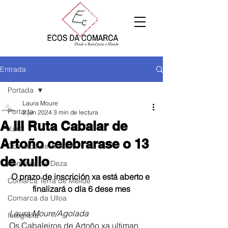
Entrada
Portada
Laura Moure
Portada
2 jun 2024
3 min de lectura
A III Ruta Cabalar de
Xeral
Artoño celebrarase o 13
Comarca de Arzúa
de xullo
Comarca de Deza
O prazo de inscrición xa está aberto e 
Comarca Terra de Melide
finalizará o día 6 dese mes
Comarca da Ulloa
Laura Moure/Agolada
fotografía
Os Cabaleiros de Artoño xa ultiman 