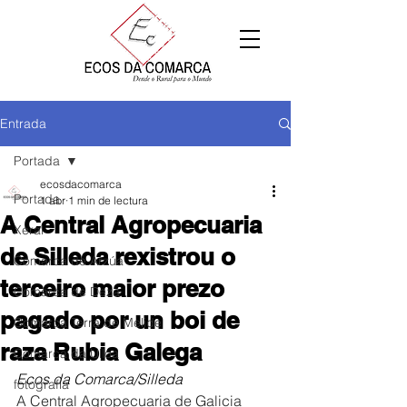
Entrada
Portada
ecosdacomarca
Portada
1 abr
1 min de lectura
A Central Agropecuaria
Xeral
de Silleda rexistrou o
Comarca de Arzúa
terceiro maior prezo
Comarca de Deza
pagado por un boi de
Comarca Terra de Melide
raza Rubia Galega
Comarca da Ulloa
Ecos da Comarca/Silleda
fotografía
A Central Agropecuaria de Galicia 