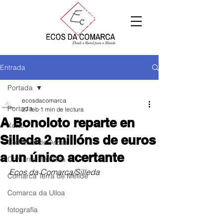
Entrada
Portada
ecosdacomarca
Portada
27 feb
1 min de lectura
A Bonoloto reparte en
Xeral
Silleda 2 millóns de euros
Comarca de Arzúa
a un único acertante
Comarca de Deza
Ecos da Comarca/Silleda
Comarca Terra de Melide
Comarca da Ulloa
fotografía