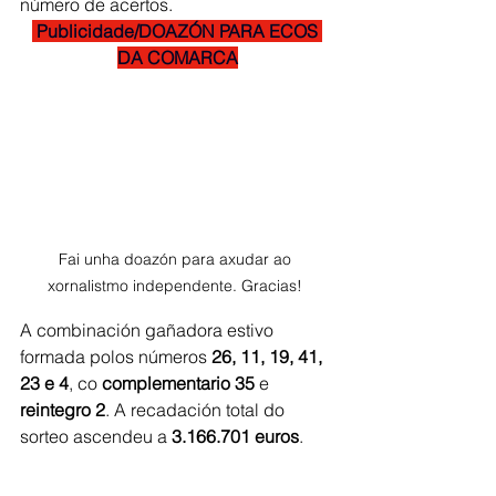
número de acertos.
 Publicidade/DOAZÓN PARA ECOS 
DA COMARCA
Fai unha doazón para axudar ao 
xornalistmo independente. Gracias! 
A combinación gañadora estivo 
formada polos números 
26, 11, 19, 41, 
23 e 4
, co 
complementario 35
 e 
reintegro 2
. A recadación total do 
sorteo ascendeu a 
3.166.701 euros
.