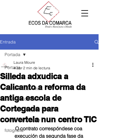
Entrada
Portada
Laura Moure
Portada
4 abr
2 min de lectura
Silleda adxudica a
Xeral
Calicanto a reforma da
Comarca de Arzúa
antiga escola de
Comarca de Deza
Cortegada para
Comarca Terra de Melide
convertela nun centro TIC
Comarca da Ulloa
O contrato correspóndese coa 
fotografía
execución da segunda fase da 