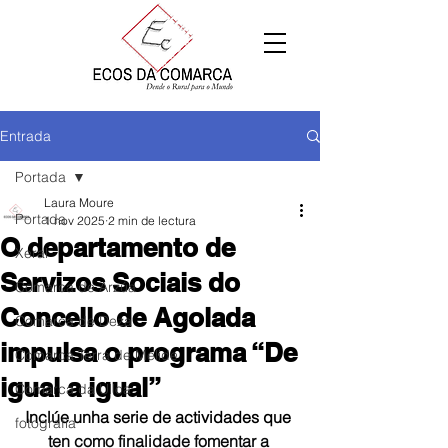
Entrada
Portada
Laura Moure
Portada
1 nov 2025
2 min de lectura
O departamento de
Xeral
Servizos Sociais do
Comarca de Arzúa
Concello de Agolada
Comarca de Deza
impulsa o programa “De
Comarca Terra de Melide
igual a igual”
Comarca da Ulloa
Inclúe unha serie de actividades que 
fotografía
ten como finalidade fomentar a 