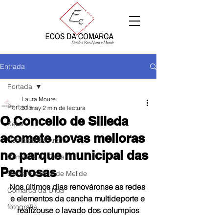
Entrada
Portada
Laura Moure
Portada
31 may
2 min de lectura
O Concello de Silleda
Xeral
acomete novas melloras
Comarca de Arzúa
no parque municipal das
Comarca de Deza
Pedrosas
Comarca Terra de Melide
Nos últimos días renováronse as redes 
Comarca da Ulloa
e elementos da cancha multideporte e 
fotografía
realizouse o lavado dos columpios