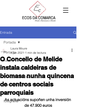
Entrada
Portada
Laura Moure
Portada
1 jun 2021
1 min de lectura
O Concello de Melide
Xeral
instala caldeiras de
Comarca de Arzúa
biomasa nunha quincena
Comarca de Deza
de centros sociais
Comarca Terra de Melide
parroquiais
Comarca da Ulloa
As actuacións supoñen unha inversión 
fotografía
de 47.900 euros