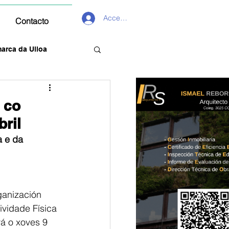
Acceder
Contacto
arca da Ulloa
 co
bril
a e da
ganización 
vidade Física 
rá o xoves 9 