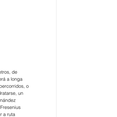
etros, de
erá a longa 
percorridos, o 
ratarse, un 
rnández 
Fresenius 
 a ruta 