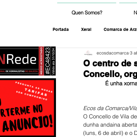
Quen Somos?
N
Portada
Xeral
Comarca de Arz
ecosdacomarca
3 a
fotografía
O centro de 
Concello, or
É unha xorna
Ecos da Comarca/Vil
O Concello de Vila d
dunha andaina aberta 
(luns, 6 de abril) e o