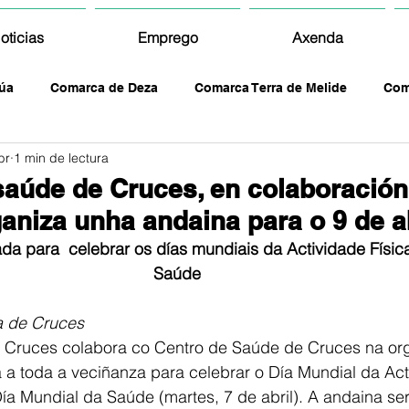
oticias
Emprego
Axenda
úa
Comarca de Deza
Comarca Terra de Melide
Com
br
1 min de lectura
saúde de Cruces, en colaboración
ganiza unha andaina para o 9 de a
da para  celebrar os días mundiais da Actividade Físic
Saúde
a de Cruces
e Cruces colabora co Centro de Saúde de Cruces na or
a toda a veciñanza para celebrar o Día Mundial da Acti
 Día Mundial da Saúde (martes, 7 de abril). A andaina se