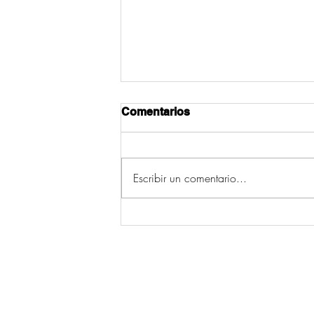
Comentarios
Escribir un comentario...
Camanzo mantén viva a
tradición das alfombras do
Corpus grazas ao traballo
dun grupo de mulleres