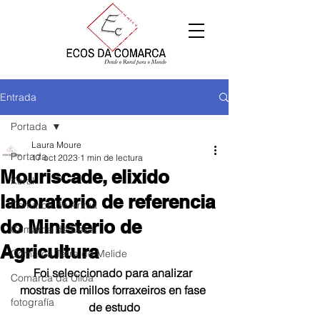
Entrada
Portada
Laura Moure
Portada
17 oct 2023
1 min de lectura
Mouriscade, elixido
Xeral
laboratorio de referencia
Comarca de Arzúa
do Ministerio de
Comarca de Deza
Agricultura
Comarca Terra de Melide
Foi seleccionado para analizar 
Comarca da Ulloa
mostras de millos forraxeiros en fase 
fotografía
de estudo