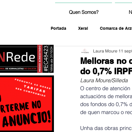
Quen Somos?
N
Portada
Xeral
Comarca de Arz
Laura Moure
11 sep
fotografía
Melloras no 
do 0,7% IRP
Laura Moure/Silleda
O centro de atención 
actuacións de mellora
dos fondos do 0,7% d
de quen marcou o reca
Unha das obras princi