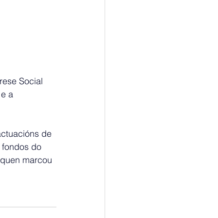
rese Social 
 e a 
actuacións de 
s fondos do 
 quen marcou 