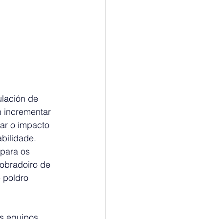
lación de 
n incrementar 
xar o impacto 
bilidade.
para os 
obradoiro de 
 poldro 
s equipos 