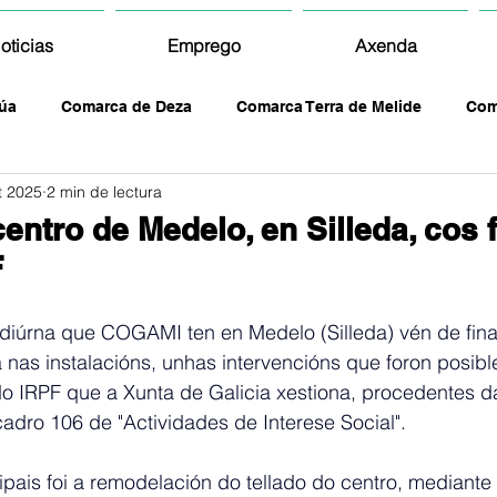
oticias
Emprego
Axenda
úa
Comarca de Deza
Comarca Terra de Melide
Com
t 2025
2 min de lectura
centro de Medelo, en Silleda, cos
F
diúrna que COGAMI ten en Medelo (Silleda) vén de final
 nas instalacións, unhas intervencións que foron posible
o IRPF que a Xunta de Galicia xestiona, procedentes 
dro 106 de "Actividades de Interese Social".
pais foi a remodelación do tellado do centro, mediante 