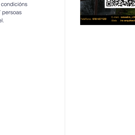
 condicións 
7 persoas 
l.