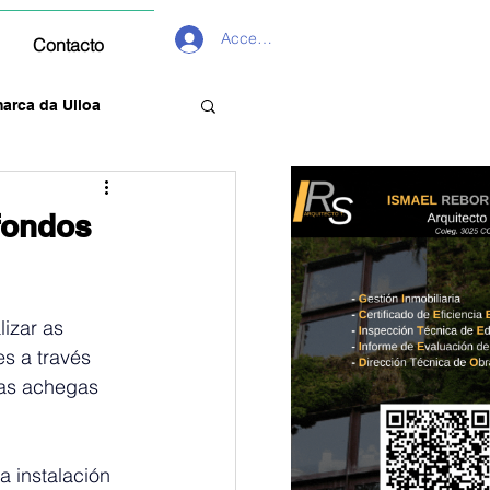
Acceder
Contacto
arca da Ulloa
 fondos
izar as 
s a través 
das achegas 
a instalación 