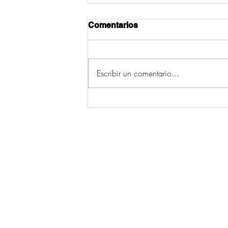
Comentarios
Escribir un comentario...
Camanzo mantén viva a
tradición das alfombras do
Corpus grazas ao traballo
dun grupo de mulleres
© 2026 por Ecos da Comarca.