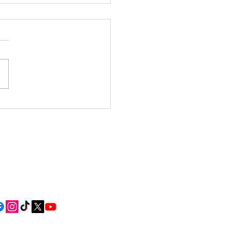
da Verbena 2026:
lta algunhas das
s dos vindeiros días