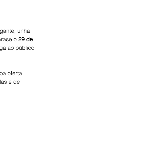
gante, unha 
rase o 
29 de 
a ao público 
a oferta 
das e de 