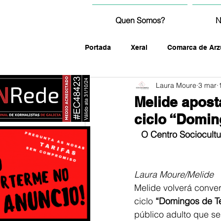
Quen Somos?
N
Portada
Xeral
Comarca de Arz
Laura Moure
3 mar
fotografía
Melide apost
ciclo “Domin
O Centro Sociocultur
Laura Moure/Melide
Melide volverá conve
ciclo 
“Domingos de Te
público adulto que s