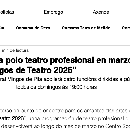
oticias
Emprego
Axenda
úa
Comarca de Deza
Comarca Terra de Melide
Com
1 min de lectura
a polo teatro profesional en marz
gos de Teatro 2026”
al Mingos de Pita acollerá catro funcións dirixidas a púb
todos os domingos ás 19:00 horas
rterse en punto de encontro para os amantes das artes 
atro 2026”
, unha programación de teatro profesional dir
e desenvolverá ao longo do mes de marzo no Centro Soci