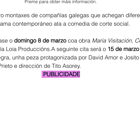
Preme para obter máis información.
tro montaxes de compañías galegas que achegan diferen
rama contemporáneo ata a comedia de corte social.
ase o 
domingo 8 de marzo
 coa obra 
María Visitación, C
a Loia Produccións.A seguinte cita será o 
15 de marzo
egra, unha peza protagonizada por David Amor e Josito 
ieto e dirección de Tito Asorey. 
 PUBLICIDADE