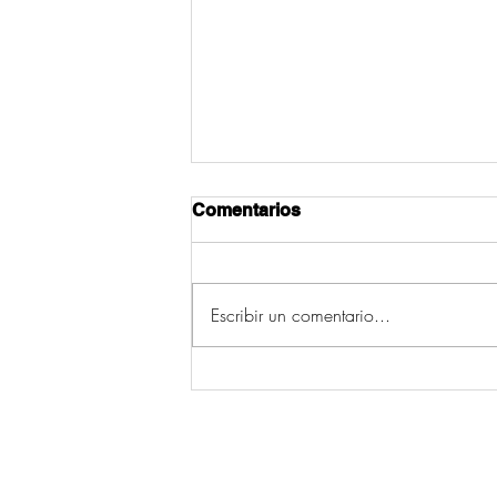
Comentarios
Escribir un comentario...
Controlado un lume forestal
con dous focos que afectou
á localidade de Melide