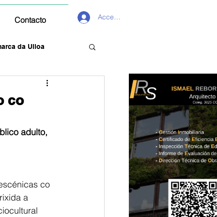
Acceder
Contacto
arca da Ulloa
o co
lico adulto, 
escénicas co 
ixida a 
ocultural 