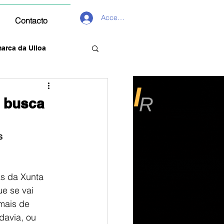
Acceder
Contacto
arca da Ulloa
e busca
s
s da Xunta 
e se vai 
mais de 
davia, ou 