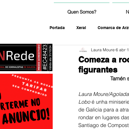
Quen Somos?
N
Portada
Xeral
Comarca de Arz
Laura Moure
6 abr
1
fotografía
Comeza a rod
figurantes
Tamén s
Laura Moure/Agolada
Lobo 
é unha miniseri
de Galicia para a at
rondar en lugares d
Santiago de Composte