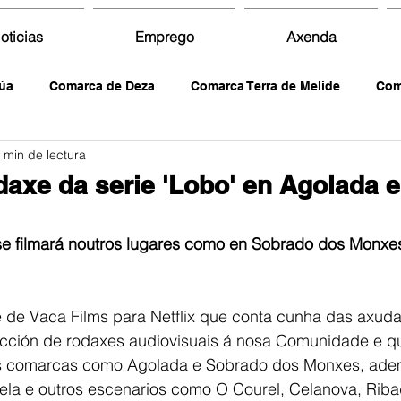
oticias
Emprego
Axenda
úa
Comarca de Deza
Comarca Terra de Melide
Com
 min de lectura
axe da serie 'Lobo' en Agolada 
e filmará noutros lugares como en Sobrado dos Monxe
e de Vaca Films para Netflix que conta cunha das axuda
racción de rodaxes audiovisuais á nosa Comunidade e qu
as comarcas como Agolada e Sobrado dos Monxes, ade
la e outros escenarios como O Courel, Celanova, Riba