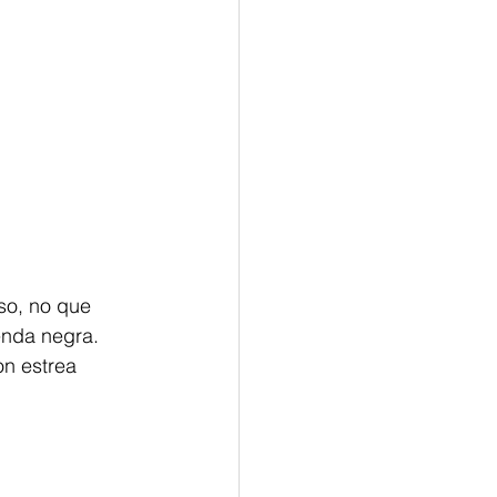
so, no que 
enda negra.
n estrea 