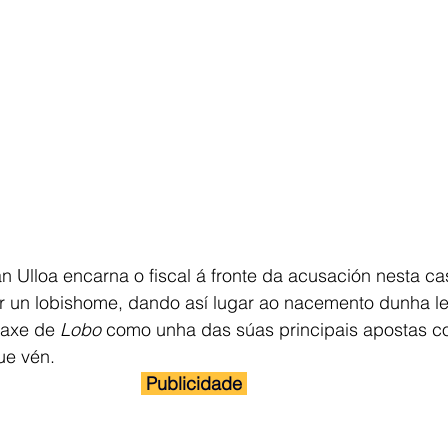
án Ulloa encarna o fiscal á fronte da acusación nesta ca
 un lobishome, dando así lugar ao nacemento dunha l
daxe de 
Lobo 
como unha das súas principais apostas co
ue vén.
 Publicidade 