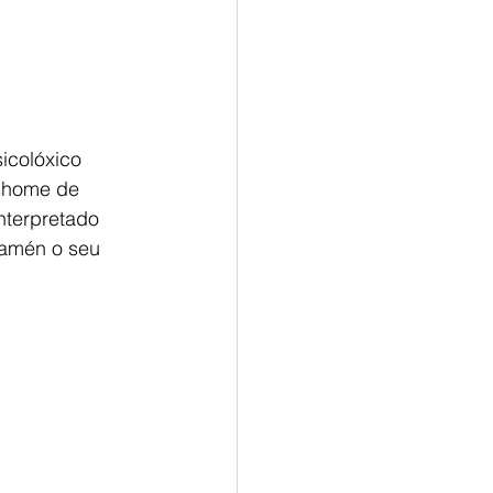
icolóxico 
ishome de 
nterpretado 
tamén o seu 