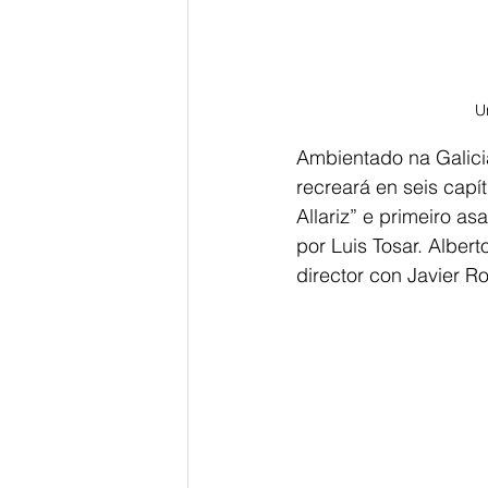
U
Ambientado na Galicia 
recreará en seis cap
Allariz” e primeiro a
por Luis Tosar. Alber
director con Javier R