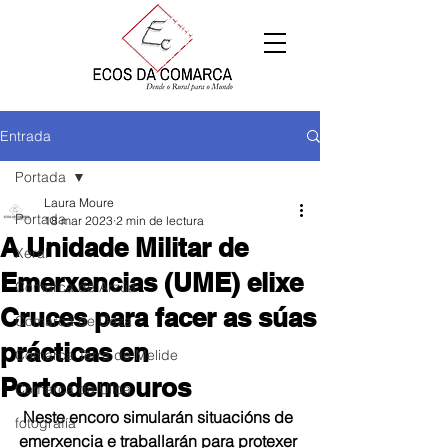
Entrada
Portada
Laura Moure
Portada
18 mar 2023
2 min de lectura
A Unidade Militar de
Xeral
Emerxencias (UME) elixe
Comarca de Arzúa
Cruces para facer as súas
Comarca de Deza
prácticas en
Comarca Terra de Melide
Portodemouros
Comarca da Ulloa
Neste encoro simularán situacións de 
fotografía
emerxencia e traballarán para protexer 