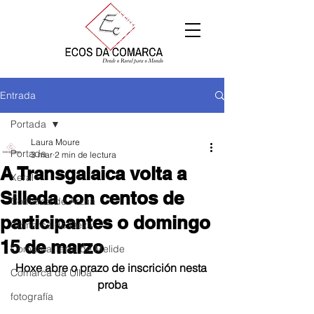
Entrada
Portada
Laura Moure
Portada
3 mar
2 min de lectura
A Transgalaica volta a
Xeral
Silleda con centos de
Comarca de Arzúa
participantes o domingo
Comarca de Deza
15 de marzo
Comarca Terra de Melide
Hoxe abre o prazo de inscrición nesta 
Comarca da Ulloa
proba
fotografía