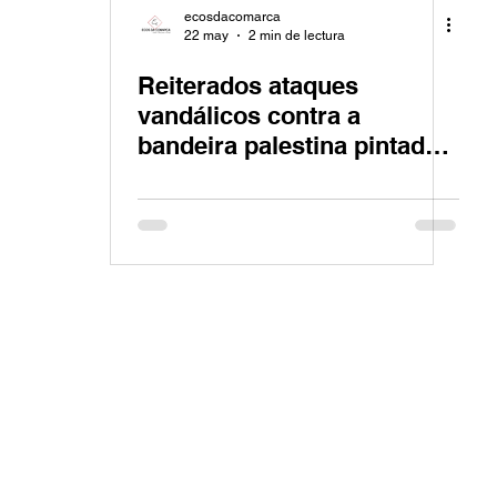
ecosdacomarca
22 may
2 min de lectura
Reiterados ataques
vandálicos contra a
bandeira palestina pintada
na Avda. do Naranxo en
Lalín