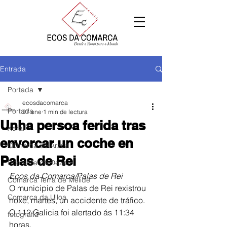
Entrada
Portada
ecosdacomarca
Portada
27 ene
1 min de lectura
Unha persoa ferida tras
Xeral
envorcar un coche en
Comarca de Arzúa
Palas de Rei
Comarca de Deza
Ecos da Comarca/Palas de Rei
Comarca Terra de Melide
O municipio de Palas de Rei rexistrou 
Comarca da Ulloa
hoxe, martes, un accidente de tráfico. 
O 112 Galicia foi alertado ás 11:34 
fotografía
horas. 